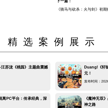
下一篇：
《骑马与砍杀：火与剑》初期
精选案例展示
—汪苏泷《桃园》主题曲震撼
Duang!《
元！
发布时间：2026-0
脱离PC平台：传承经典，深
《魔神无双》
神之路