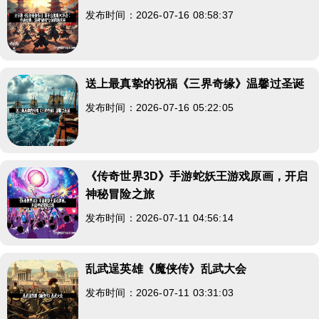
发布时间：2026-07-16 08:58:37
送上最真挚的祝福《三界奇缘》温馨过圣诞
发布时间：2026-07-16 05:22:05
《传奇世界3D》手游蛇妖王游戏原画，开启
神秘冒险之旅
发布时间：2026-07-11 04:56:14
乱武逞英雄《魔侠传》乱武大会
发布时间：2026-07-11 03:31:03