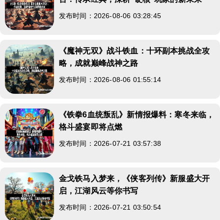
发布时间：2026-08-06 03:28:45
《魔神无双》战斗铁血：十环副本挑战全攻
略，成就巅峰战神之路
发布时间：2026-08-06 01:55:14
《铁拳6血统叛乱》新情报爆料：寒冬来临，
格斗盛宴即将点燃
发布时间：2026-07-21 03:57:38
金戈铁马入梦来，《侠客列传》新服盛大开
启，江湖风云等你书写
发布时间：2026-07-21 03:50:54