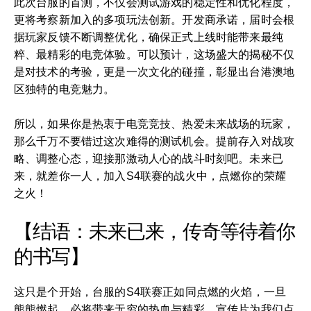
此次台服的首测，不仅会测试游戏的稳定性和优化程度，
更将考察新加入的多项玩法创新。开发商承诺，届时会根
据玩家反馈不断调整优化，确保正式上线时能带来最纯
粹、最精彩的电竞体验。可以预计，这场盛大的揭秘不仅
是对技术的考验，更是一次文化的碰撞，彰显出台港澳地
区独特的电竞魅力。
所以，如果你是热衷于电竞竞技、热爱未来战场的玩家，
那么千万不要错过这次难得的测试机会。提前存入对战攻
略、调整心态，迎接那激动人心的战斗时刻吧。未来已
来，就差你一人，加入S4联赛的战火中，点燃你的荣耀
之火！
【结语：未来已来，传奇等待着你
的书写】
这只是个开始，台服的S4联赛正如同点燃的火焰，一旦
熊熊燃起，必将带来无穷的热血与精彩。宣传片为我们点