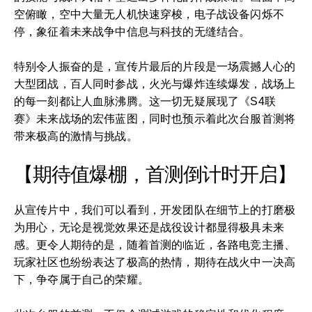
空俯瞰，空中大量无人机快速穿梭，电子战设备闪烁不
停，象征着未来战争中信息与科技的无缝结合。
特别令人振奋的是，宣传片最后的片段是一场震撼人心的
大型团战，百人同时参战，火光与爆炸连续爆发，战场上
的每一刻都让人血脉沸腾。这一切无疑展现了《S4联
赛》未来战场的宏伟蓝图，同时也预示着此次台服首测将
带来极高的激情与挑战。
【期待值爆棚，首测倒计时开启】
从宣传片中，我们可以看到，开发团队在细节上的打磨极
为用心，无论是视觉效果还是战役设计都显得极具未来
感。更令人期待的是，随着首测的临近，各路电竞主播、
玩家社区也纷纷表达了极高的热情，期待在战火中一决高
下，争夺属于自己的荣耀。