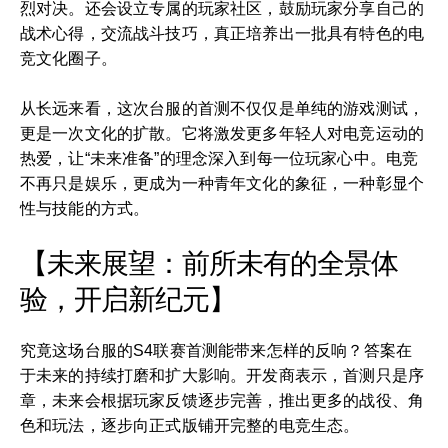
烈对决。还会设立专属的玩家社区，鼓励玩家分享自己的
战术心得，交流战斗技巧，真正培养出一批具有特色的电
竞文化圈子。
从长远来看，这次台服的首测不仅仅是单纯的游戏测试，
更是一次文化的扩散。它将激发更多年轻人对电竞运动的
热爱，让“未来准备”的理念深入到每一位玩家心中。电竞
不再只是娱乐，更成为一种青年文化的象征，一种彰显个
性与技能的方式。
【未来展望：前所未有的全景体
验，开启新纪元】
究竟这场台服的S4联赛首测能带来怎样的反响？答案在
于未来的持续打磨和扩大影响。开发商表示，首测只是序
章，未来会根据玩家反馈逐步完善，推出更多的战役、角
色和玩法，逐步向正式版铺开完整的电竞生态。