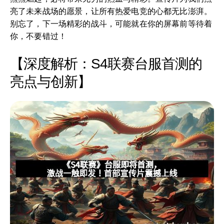
亮了未来战场的愿景，让所有热爱电竞的心都无比澎湃。
别忘了，下一场精彩的战斗，可能就在你的屏幕前等待着
你，不要错过！
【深度解析：S4联赛台服首测的
亮点与创新】